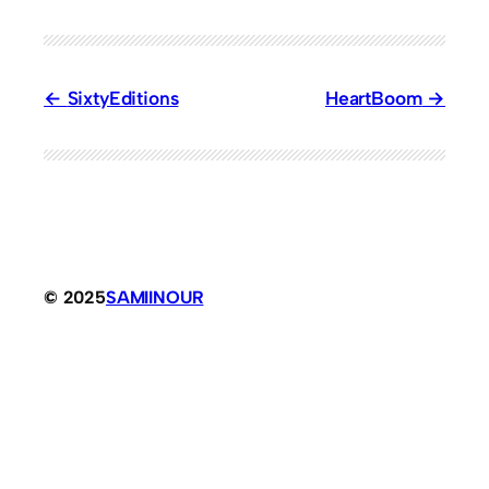
SixtyEditions
HeartBoom
© 2025
SAMIINOUR